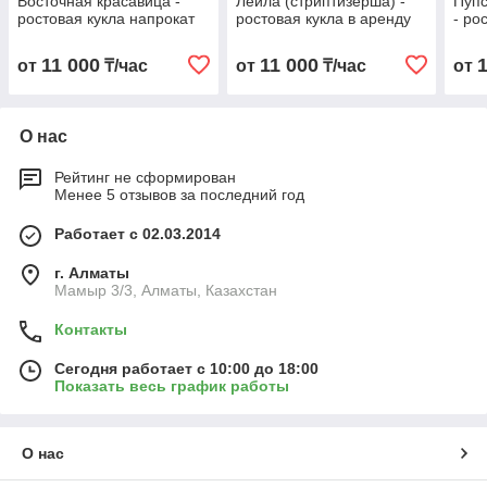
Восточная красавица -
Лейла (стриптизерша) -
Пупс
ростовая кукла напрокат
ростовая кукла в аренду
- ро
11 000
11 000
от
₸/час
от
₸/час
от
О нас
Рейтинг не сформирован
Менее 5 отзывов за последний год
Работает с 02.03.2014
г. Алматы
Мамыр 3/3, Алматы, Казахстан
Контакты
Сегодня работает с 10:00 до 18:00
Показать весь график работы
О нас