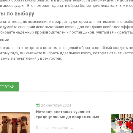
дания образу куклы живости и выразительности рекомендуется добави
и аксессуары. Это поможет сделать образ более привлекательным и 
ты по выбору
ените площадь помещения и возраст аудитории для оптимального выбо
одумайте сценарий использования куклы для создания наиболее эффек
бирайте надежных производителей и поставщиков, учитывая их репута
ение
я кукла - это не просто костюм, это целый образ, способный создать
этому гиду, вы сможете выбрать идеальную куклу, которая станет нас
аемые впечатления у всех гостей.
 СТАТЬИ
24 сентября 2024
История ростовых кукол: от
традиционных до современных
Полная версия статьи