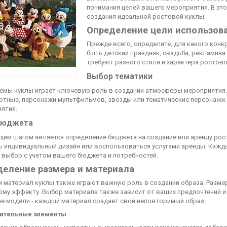
понимания целей вашего мероприятия. В эт
создания идеальной ростовой куклы.
Определение цели использов
Прежде всего, определите, для какого конк
быть детский праздник, свадьба, рекламная
требуют разного стиля и характера ростово
Выбор тематики
емы куклы играет ключевую роль в создании атмосферы мероприятия.
отные, персонажи мультфильмов, звезды или тематические персонажи.
ятия.
бюджета
им шагом является определение бюджета на создание или аренду рос
ь индивидуальный дизайн или воспользоваться услугами аренды. Кажд
 выбор с учетом вашего бюджета и потребностей.
еление размера и материала
и материал куклы также играют важную роль в создании образа. Разм
му эффекту. Выбор материала также зависит от ваших предпочтений и 
е модели - каждый материал создает свой неповторимый образ.
ительные элементы