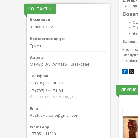
Для при
одежда 
КОНТАКТЫ
Сове
Оц
Rostkukla.kz
Пр
Вы
Заключ
Еркен
Ростова
Следуя 
незабыв
Мамыр 3/3, Алматы, Казахстан
+7 (705) 111-18-10
ДРУГИЕ
+7 (707) 644-71-84
Корпоративный Менеджер
Rostkukla.corp@gmail.com
+77051111810