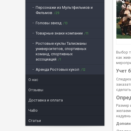
Персонажи из Мультфильмов и
Фильмов
29
Головы звезд
13
Товарные знаки компании
11
Ростовые куклы Талисманы
университетов, спортивных
Выбор т
команд, спортивных
как жив
ассоциаций
1
меропри
Аренда Ростовых кукол
12
Учет 
Следующ
О нас
заказат
сделать
Отзывы
Опред
Доставка и оплата
Размер 
ЧаВо
желаемо
надувны
Статьи
Дополн